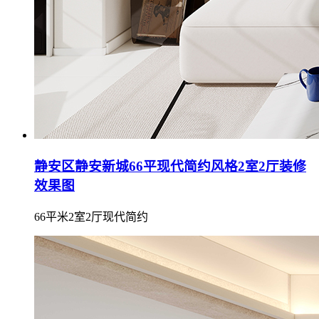
静安区静安新城66平现代简约风格2室2厅装修
效果图
66平米
2室2厅
现代简约