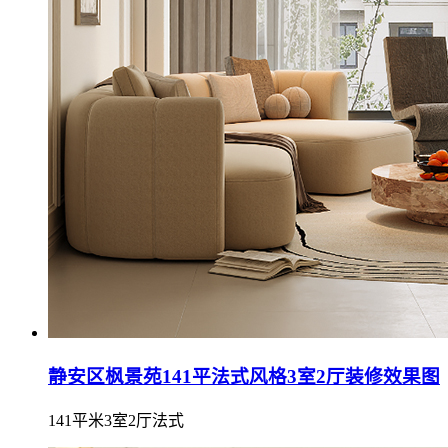
静安区枫景苑141平法式风格3室2厅装修效果图
141平米
3室2厅
法式