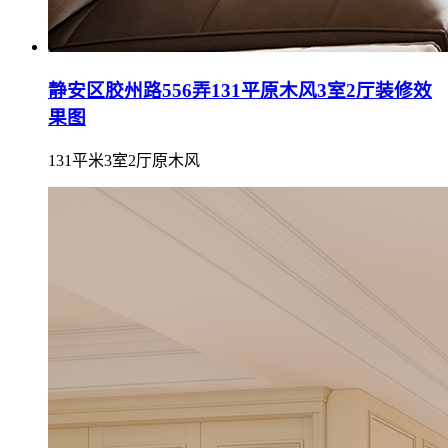
静安区胶州路556弄131平原木风3室2厅装修效
果图
131平米
3室2厅
原木风