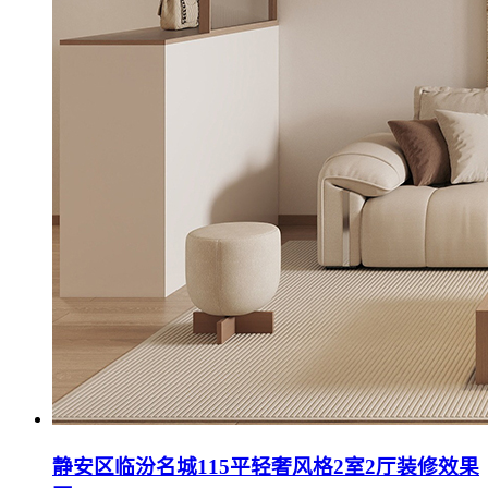
静安区临汾名城115平轻奢风格2室2厅装修效果