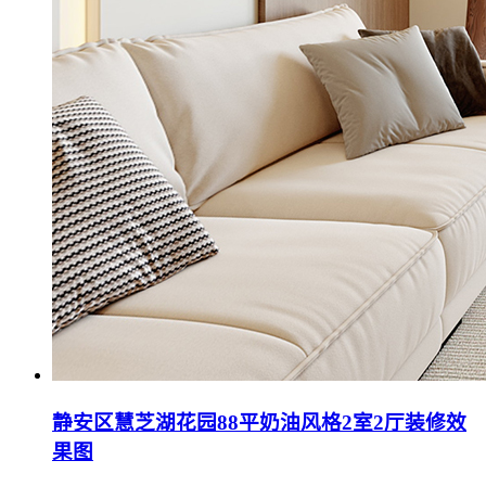
静安区慧芝湖花园88平奶油风格2室2厅装修效
果图