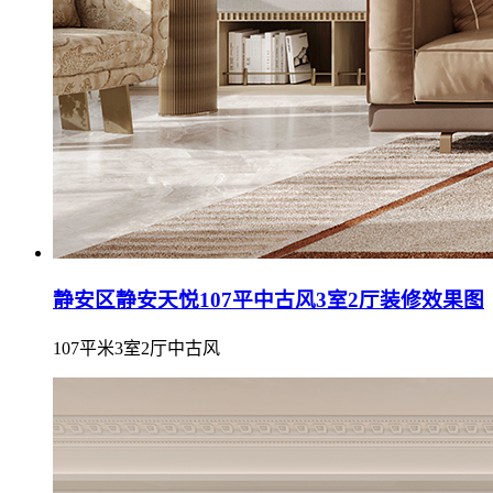
静安区静安天悦107平中古风3室2厅装修效果图
107平米
3室2厅
中古风