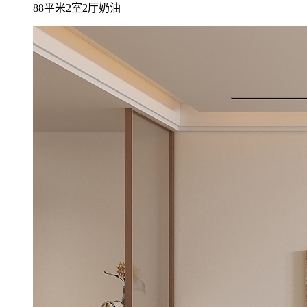
88平米
2室2厅
奶油