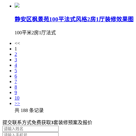
静安区枫景苑100平法式风格2房1厅装修效果图
100平米
2房1厅
法式
<<
1
2
3
4
5
6
7
8
9
10
>>
共 188 条记录
提交联系方式免费获取
3
套装修预案及报价