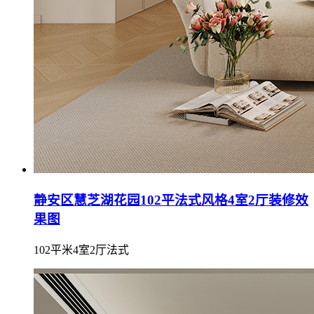
静安区慧芝湖花园102平法式风格4室2厅装修效
果图
102平米
4室2厅
法式