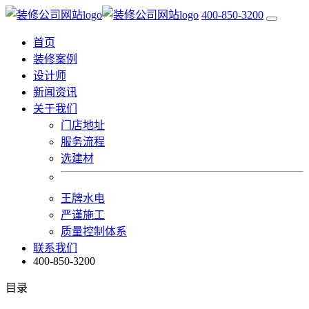
400-850-3200
首页
装修案例
设计师
新闻资讯
关于我们
门店地址
服务流程
选建材
王牌水电
严谨施工
质量控制体系
联系我们
400-850-3200
目录