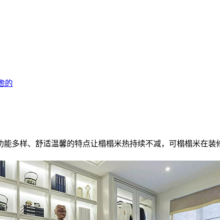
虑的
能多样、舒适温馨的特点让榻榻米热持续不减，可榻榻米在装修
。