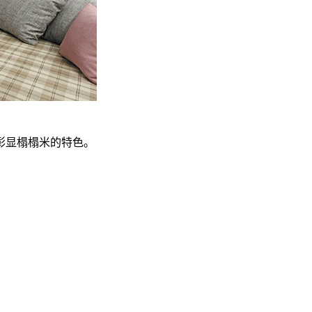
彰显榻榻米的特色。
。